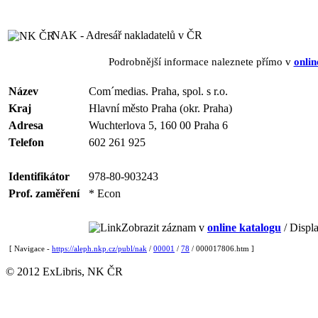
NAK - Adresář nakladatelů v ČR
Podrobnější informace naleznete přímo v
onlin
Název
Com´medias. Praha, spol. s r.o.
Kraj
Hlavní město Praha (okr. Praha)
Adresa
Wuchterlova 5, 160 00 Praha 6
Telefon
602 261 925
Identifikátor
978-80-903243
Prof. zaměření
* Econ
Zobrazit záznam v
online katalogu
/ Displa
[ Navigace -
https://aleph.nkp.cz/publ/nak
/
00001
/
78
/ 000017806.htm ]
© 2012 ExLibris, NK ČR