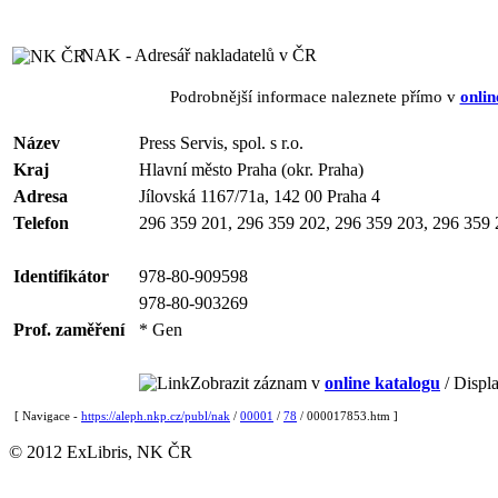
NAK - Adresář nakladatelů v ČR
Podrobnější informace naleznete přímo v
onlin
Název
Press Servis, spol. s r.o.
Kraj
Hlavní město Praha (okr. Praha)
Adresa
Jílovská 1167/71a, 142 00 Praha 4
Telefon
296 359 201, 296 359 202, 296 359 203, 296 359 
Identifikátor
978-80-909598
978-80-903269
Prof. zaměření
* Gen
Zobrazit záznam v
online katalogu
/ Displa
[ Navigace -
https://aleph.nkp.cz/publ/nak
/
00001
/
78
/ 000017853.htm ]
© 2012 ExLibris, NK ČR