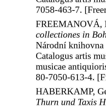
7058-463-7. [Fre
FREEMANOVÁ, M
collectiones in Bo
Národní knihovna Č
Catalogus artis mu
musicae antiquiori
80-7050-613-4. [
HABERKAMP, Ger
Thurn und Taxis H