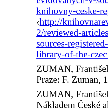
knihovny-ceske-re
‹
http://knihovnare
2/reviewed-article
sources-registered
library-of-the-cze
ZUMAN, Františe
Praze: F. Zuman, 
ZUMAN, Františe
Nákladem České ak