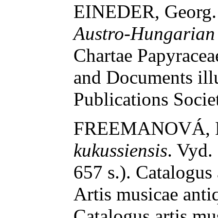
EINEDER, Georg
Austro-Hungarian 
Chartae Papyraceae
and Documents illu
Publications Socie
FREEMANOVÁ, M
kukussiensis
. Vyd.
657 s.). Catalogus
Artis musicae antiq
Catalogus artis mu