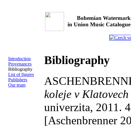
Bohemian Watermark Da
in Union Music Catalogue
Bibliography
Introduction
Provenances
Bibliography
List of figures
ASCHENBRENNER
Publishers
Our team
koleje v Klatovech 
univerzita, 2011.
[Aschenbrenner 2