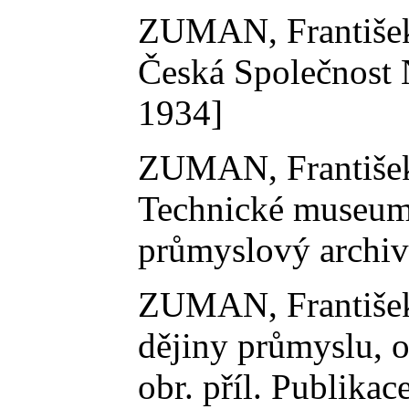
ZUMAN, Františe
Česká Společnost N
1934]
ZUMAN, Františe
Technické museum č
průmyslový archiv;
ZUMAN, Františe
dějiny průmyslu, o
obr. příl. Publika