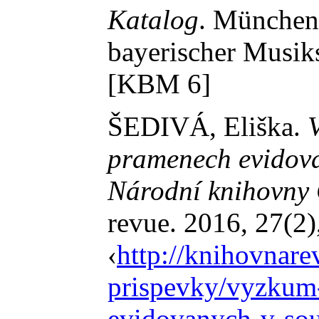
Katalog
. München:
bayerischer Musi
[KBM 6]
ŠEDIVÁ, Eliška.
pramenech evidov
Národní knihovny 
revue. 2016, 27(2
‹
http://knihovnare
prispevky/vyzkum-
evidovanych-v-so