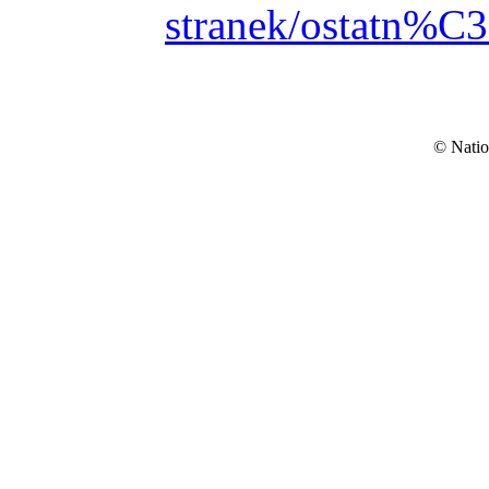
stranek/ostatn%C
© Natio